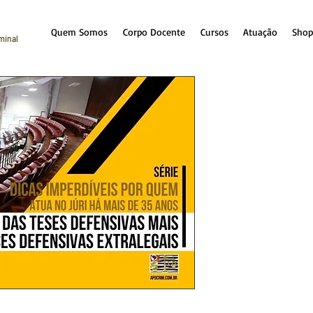
Quem Somos
Corpo Docente
Cursos
Atuação
Shop
iminal
Algumas da
utilizadas n
defensivas 
Preço
R$ 60,00
var ao conhecimento dos operadores do 