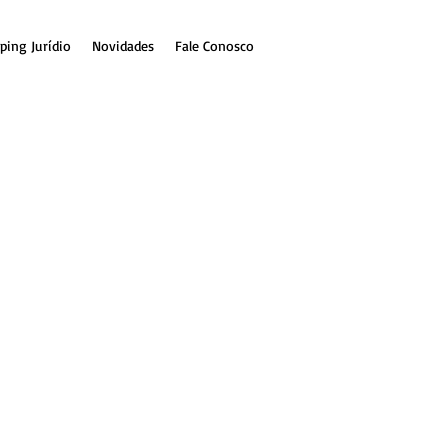
ping Jurídio
Novidades
Fale Conosco
s teses defensivas
o júri: teses
extralegais