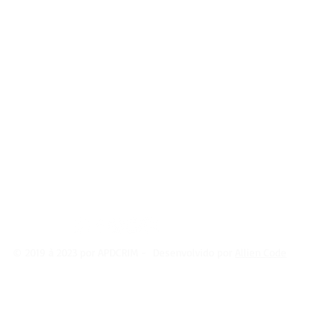
r perante o fascinante Tribunal do Júri, 
icos, fruto de uma longa vivencia de 
vogado e Professor Romualdo Sanches 
 dedicação e muita responsabilidade, 
dores do júri um verdadeiro priceless ou 
 ainda por escopo sirva de preciosa 
s pelo Tribunal do Júri.
la/lxeryd
© 2019 à 2023 por APDCRIM - Desenvolvido por
Allien Code