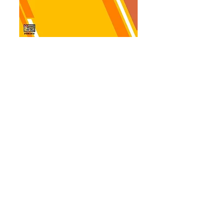
Procedimento
para escolhas de
jurados no
plenário de júri
Preço
R$ 60,00
Este módulo tem por objetivo levar 
ao conhecimento dos operadores 
do Direito que atuam ou desejam 
atuar perante o fascinante Tribunal 
do Júri, seus aspectos 
eminentemente práticos, fruto de 
uma longa vivencia de mais de 35 
anos do Tribuno, Advogado e 
Professor Romualdo Sanches 