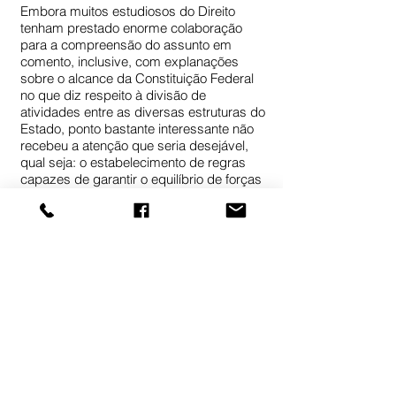
Embora muitos estudiosos do Direito
tenham prestado enorme colaboração
para a compreensão do assunto em
comento, inclusive, com explanações
sobre o alcance da Constituição Federal
no que diz respeito à divisão de
atividades entre as diversas estruturas do
Estado, ponto bastante interessante não
recebeu a atenção que seria desejável,
qual seja: o estabelecimento de regras
capazes de garantir o equilíbrio de forças
entre as partes processuais. Bem por
isso, e como regra, a todo ato da
acusação.
O sistema vigente confere a Órgãos
totalmente estranhos ao processo criminal
a missão de realizar os trabalhos
investigatórios. Assim, eventuais falhas na
fase apuratória, além de não
comprometerem a atuação do órgão