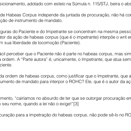
sicionamento, adotado com esteio na Súmula n. 115/STJ, beira o ab
 de Habeas Corpus independe da juntada de procuração, não há como
ção de instrumento de mandato.
 figuras do Paciente e do Impetrante se concentram na mesma pes
utor da ação de habeas corpus (que é o impetrante) interpõe o writ 
m sua liberdade de locomoção (Paciente).
fácil perceber que o Paciente não é parte no habeas corpus, mas si
ordem. A “Parte autora” é, unicamente, o Impetrante, que atua sem
ciente.
a ordem de habeas corpus, como justificar que o Impetrante, que 
rumento de mandato para interpor o ROHC? Ele, que é o autor da aç
mento, “cairíamos no absurdo de ter que se outorgar procuração em 
m seu nome, quando a lei não o exige!”[3]
ocuração para a impetração do habeas corpus, não pode sê-lo no RO