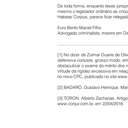
De toda forma, enquanto teses juris
mesmo o legislador ordinário as crio
Habeas Corpus, parece ficar relegad
Euro Bento Maciel Filho
Advogado criminalista, mestre em Dir
.............................................................
[1] No dizer de Zulmar Duarte de Oli
defensiva consiste, grosso modo, e
obstaculizar o exame do mérito dos re
virtude da rigidez excessiva em relaçã
no novo CPC, publicado no site
www.
[2] BADARÓ, Gustavo Henrique. Manua
[3] TORON, Alberto Zacharias. Artigo 
www.conjur.com.br
, em 22/04/2016.