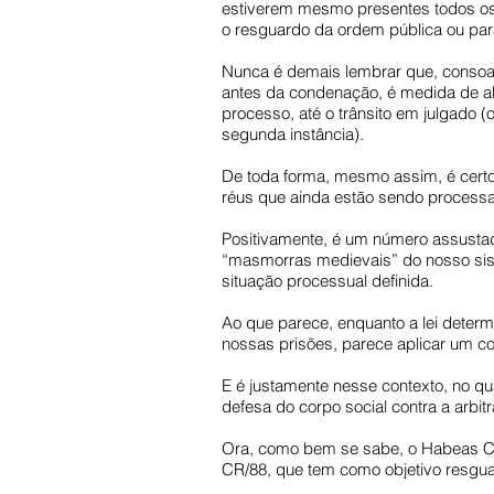
estiverem mesmo presentes todos os 
o resguardo da ordem pública ou para
Nunca é demais lembrar que, consoa
antes da condenação, é medida de ab
processo, até o trânsito em julgado 
segunda instância).
De toda forma, mesmo assim, é certo 
réus que ainda estão sendo processa
Positivamente, é um número assustado
“masmorras medievais” do nosso sist
situação processual definida.
Ao que parece, enquanto a lei determi
nossas prisões, parece aplicar um c
E é justamente nesse contexto, no q
defesa do corpo social contra a arbitr
Ora, como bem se sabe, o Habeas Corp
CR/88, que tem como objetivo resguar