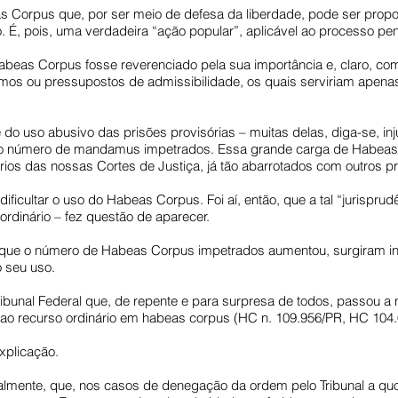
s Corpus que, por ser meio de defesa da liberdade, pode ser propos
. É, pois, uma verdadeira “ação popular”, aplicável ao processo pen
o Habeas Corpus fosse reverenciado pela sua importância e, claro, 
smos ou pressupostos de admissibilidade, os quais serviriam apenas 
 do uso abusivo das prisões provisórias – muitas delas, diga-se, i
do número de mandamus impetrados. Essa grande carga de Habeas 
ios das nossas Cortes de Justiça, já tão abarrotados com outros p
 dificultar o uso do Habeas Corpus. Foi aí, então, que a tal “jurispr
aordinário – fez questão de aparecer.
e o número de Habeas Corpus impetrados aumentou, surgiram inúm
o seu uso.
Tribunal Federal que, de repente e para surpresa de todos, passou
o ao recurso ordinário em habeas corpus (HC n. 109.956/PR, HC 104.
xplicação.
almente, que, nos casos de denegação da ordem pelo Tribunal a quo, 