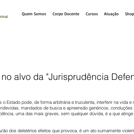
Quem Somos
Corpo Docente
Cursos
Atuação
Shop
iminal
o alvo da "Jurisprudência Defen
 o Estado pode, de forma arbitrária e truculenta, interferir na vida 
s indevidas, mandados de busca e apreensão genéricos, conduções c
olência, uma das mais graves, sem qualquer dúvida, é a que atinge o 
azão dos deletérios efeitos que provoca, é um ato sumamente violent