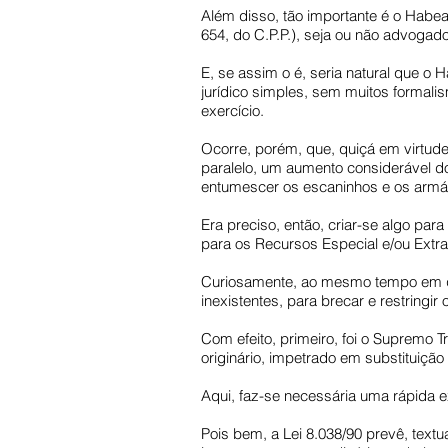
Além disso, tão importante é o Habea
654, do C.P.P.), seja ou não advogado
E, se assim o é, seria natural que 
jurídico simples, sem muitos formali
exercício.
Ocorre, porém, que, quiçá em virtude
paralelo, um aumento considerável 
entumescer os escaninhos e os armár
Era preciso, então, criar-se algo para
para os Recursos Especial e/ou Extr
Curiosamente, ao mesmo tempo em qu
inexistentes, para brecar e restringir 
Com efeito, primeiro, foi o Supremo 
originário, impetrado em substituiçã
Aqui, faz-se necessária uma rápida e
Pois bem, a Lei 8.038/90 prevê, textu