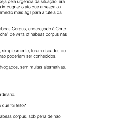
eja pela urgência da situação, era
ra impugnar o ato que ameaça ou
emédio mais ágil para a tutela da
Habeas Corpus, endereçado à Corte
che” de writs of habeas corpus nas
s, simplesmente, foram riscados do
e não poderiam ser conhecidos.
advogados, sem muitas alternativas,
rdinário.
que foi feito?
 habeas corpus, sob pena de não