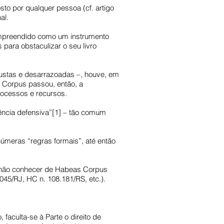
to por qualquer pessoa (cf. artigo
al.
compreendido como um instrumento
para obstaculizar o seu livro
njustas e desarrazoadas –, houve, em
Corpus passou, então, a
rocessos e recursos.
udência defensiva”[1] – tão comum
eras “regras formais”, até então
 a não conhecer de Habeas Corpus
045/RJ, HC n. 108.181/RS, etc.).
faculta-se à Parte o direito de