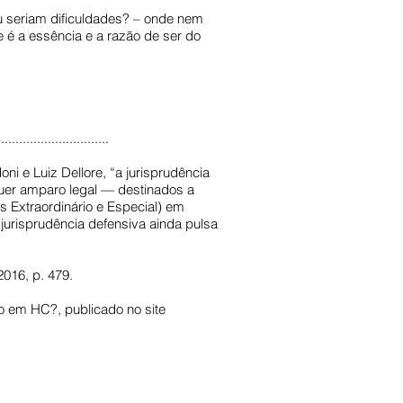
u seriam dificuldades? – onde nem
e é a essência e a razão de ser do
...............................
i e Luiz Dellore, “a jurisprudência
uer amparo legal — destinados a
os Extraordinário e Especial) em
A jurisprudência defensiva ainda pulsa
016, p. 479.
io em HC?, publicado no site