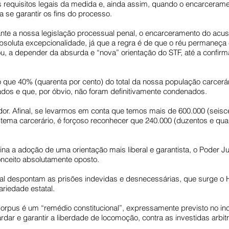
requisitos legais da medida e, ainda assim, quando o encarceramen
 se garantir os fins do processo.
nte a nossa legislação processual penal, o encarceramento do acu
soluta excepcionalidade, já que a regra é de que o réu permaneça 
(ou, a depender da absurda e “nova” orientação do STF, até a confi
que 40% (quarenta por cento) do total da nossa população carcerári
dos e que, por óbvio, não foram definitivamente condenados.
r. Afinal, se levarmos em conta que temos mais de 600.000 (seisce
ema carcerário, é forçoso reconhecer que 240.000 (duzentos e quar
na a adoção de uma orientação mais liberal e garantista, o Poder Ju
onceito absolutamente oposto.
ual despontam as prisões indevidas e desnecessárias, que surge 
ariedade estatal.
us é um “remédio constitucional”, expressamente previsto no incis
dar e garantir a liberdade de locomoção, contra as investidas arbit