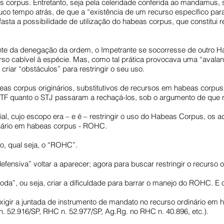
s corpus. Entretanto, seja pela celeridade conferida ao mandamus, s
ouco tempo atrás, de que a “existência de um recurso específico pa
asta a possibilidade de utilização do habeas corpus, que constitui r
nte da denegação da ordem, o Impetrante se socorresse de outro 
rso cabível à espécie. Mas, como tal prática provocava uma “avalan
criar “obstáculos” para restringir o seu uso.
beas corpus originários, substitutivos de recursos em habeas corpu
o STF quanto o STJ passaram a rechaçá-los, sob o argumento de qu
ial, cujo escopo era – e é – restringir o uso do Habeas Corpus, os 
inário em habeas corpus - ROHC.
ilão, qual seja, o “ROHC”.
defensiva” voltar a aparecer; agora para buscar restringir o recurso o
oda”, ou seja, criar a dificuldade para barrar o manejo do ROHC. E o 
exigir a juntada de instrumento de mandato no recurso ordinário em
 52.916/SP, RHC n. 52.977/SP, Ag.Rg. no RHC n. 40.896, etc.).