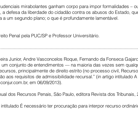
prudenciais mirabolantes ganham corpo para impor formalidades – o
u, a defesa da liberdade do cidadão contra os abusos do Estado, qu
a a um segundo plano; o que é profundamente lamentável.
eito Penal pela PUC/SP e Professor Universitário.
................................................................................................................
veira Junior, Andre Vasconcelos Roque, Fernando da Fonseca Gajardon
m um conjunto de entendimentos — na maioria das vezes sem qualq
cursos, principalmente de direito estrito (no processo civil, Recurs
o aos requisitos de admissibilidade recursal.” (in artigo intitulado 
conjur.com.br
, em 06/09/2013).
l dos Recursos Penais, São Paulo, editora Revista dos Tribunais, 2
intitulado É necessário ter procuração para interpor recurso ordinár