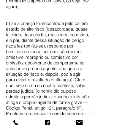
(homicídio culposo comissivo, ou seja, por
ação);
b) se a criança foi encontrada pelo pai em
estado de alto risco (desacordada, quase
falecida, desnutrida), mas ainda com vida,
e o pai, diante dessa situação de perigo
nada fez (omitiu-se), responde por
homicídio culposo por omissão (crime
omissivo impróprio ou comissivo por
omissão, decorrente de comportamento
anterior do próprio agente, que gerou a
situação de risco e, depois, podia agir
para evitar o resultado e não agiu). Claro
que, seja numa ou noutra hipótese, cabe
perdão judicial (o homicídio culposo
admite o perdão judicial quando a infração
atinge o próprio agente de forma grave —
Código Penal, artigo 121, parágrafo 5º).
Problema processual: considerando-se
que o juiz somente pode conceder o
perdão judicial na sentença que encerra o
conflito, é pratica corrente (é da práxis)