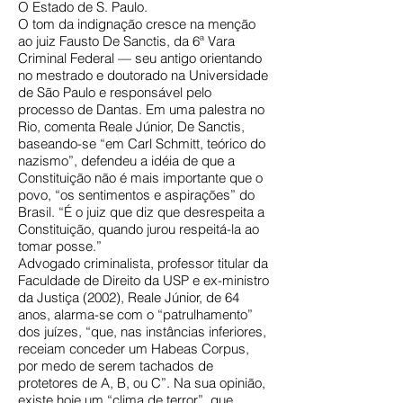
O Estado de S. Paulo.
O tom da indignação cresce na menção
ao juiz Fausto De Sanctis, da 6ª Vara
Criminal Federal — seu antigo orientando
no mestrado e doutorado na Universidade
de São Paulo e responsável pelo
processo de Dantas. Em uma palestra no
Rio, comenta Reale Júnior, De Sanctis,
baseando-se “em Carl Schmitt, teórico do
nazismo”, defendeu a idéia de que a
Constituição não é mais importante que o
povo, “os sentimentos e aspirações” do
Brasil. “É o juiz que diz que desrespeita a
Constituição, quando jurou respeitá-la ao
tomar posse.”
Advogado criminalista, professor titular da
Faculdade de Direito da USP e ex-ministro
da Justiça (2002), Reale Júnior, de 64
anos, alarma-se com o “patrulhamento”
dos juízes, “que, nas instâncias inferiores,
receiam conceder um Habeas Corpus,
por medo de serem tachados de
protetores de A, B, ou C”. Na sua opinião,
existe hoje um “clima de terror”, que