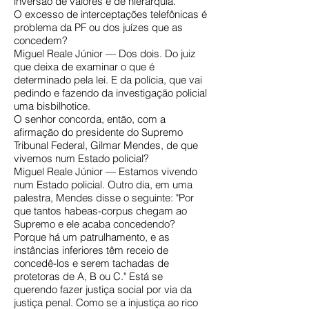
inversão de valores e de hierarquia.
O excesso de interceptações telefônicas é
problema da PF ou dos juízes que as
concedem?
Miguel Reale Júnior — Dos dois. Do juiz
que deixa de examinar o que é
determinado pela lei. E da polícia, que vai
pedindo e fazendo da investigação policial
uma bisbilhotice.
O senhor concorda, então, com a
afirmação do presidente do Supremo
Tribunal Federal, Gilmar Mendes, de que
vivemos num Estado policial?
Miguel Reale Júnior — Estamos vivendo
num Estado policial. Outro dia, em uma
palestra, Mendes disse o seguinte: "Por
que tantos habeas-corpus chegam ao
Supremo e ele acaba concedendo?
Porque há um patrulhamento, e as
instâncias inferiores têm receio de
concedê-los e serem tachadas de
protetoras de A, B ou C." Está se
querendo fazer justiça social por via da
justiça penal. Como se a injustiça ao rico