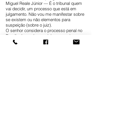
Miguel Reale Júnior — É o tribunal quem
vai decidir, um processo que está em
julgamento. Não vou me manifestar sobre
se existem ou não elementos para
suspeição (sobre o juiz).
O senhor considera o processo penal no
Brasil adequado para julgar e punir casos
de crimes financeiros Há juristas que
afirmam haver uma distorção com relação
ao trânsito em julgado, por exemplo, que
posterga até o final a execução da pena.
Miguel Reale Júnior — O trânsito em
julgado é uma garantia fundamental. As
formas de elaboração probatória são
normas de garantia para qualquer
pessoa, de Dantas até o Zé da Silva. Se
não, condena de vez, para que processo?
Mas ele não precisa ser aperfeiçoada
para diminuir a impunidade?
Miguel Reale Júnior — Aperfeiçoar é ter
pessoal especializado - não fazendo os
processos exclusivamente com base em
interceptação telefônica. A dificuldade é