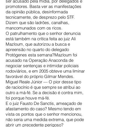
ser acusado pela mídia, por delegados e
promotores. Basta ver as manifestações
da opinião pública, desinformada
tecnicamente, de desprezo pelo STF.
Dizem que são ladrões, canalhas,
mancomunados com os ricos.
O patrulhamento que o senhor denuncia
está também na crítica feita ao juiz Ali
Mazloum, que autorizou a busca e
apreensão no quarto do delegado
Protógenes esta semana?Mazloum foi
acusado na Operação Anaconda de
negociar sentenças e intimidar policiais
rodoviários, e em 2005 obteve uma liminar
favorável do próprio Gilmar Mendes.
Miguel Reale Júnior — O pior desse tipo
de raciocínio é que sempre se atribui ao
outro a má-fé. Se a decisão é contra mim,
foi porque houve má-fé.
E o juiz Fausto De Sanctis, ameaçado de
afastamento do caso? Mesmo tendo em
vista os pontos que o senhor mencionou,
não seria uma medida extrema, que pode
abrir um precedente perigoso?