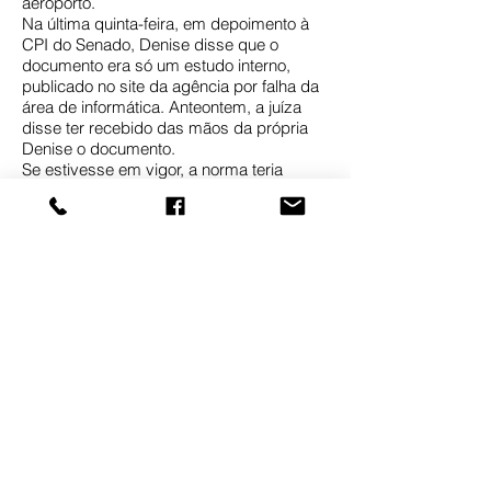
aeroporto.
Na última quinta-feira, em depoimento à
CPI do Senado, Denise disse que o
documento era só um estudo interno,
publicado no site da agência por falha da
área de informática. Anteontem, a juíza
disse ter recebido das mãos da própria
Denise o documento.
Se estivesse em vigor, a norma teria
evitado a tragédia com o avião da TAM
em 17 de julho -a aeronave estava com o
reversor pinado e a pista de Congonhas
estava molhada. Uma sindicância interna
na Anac irá ouvir o grupo técnico -
composto por cerca de 12 funcionários-
que forneceu os argumentos e dados
para a defesa da Anac na Justiça. O
requerimento que pede a quebra dos
sigilos de Denise foi aprovado por
unanimidade.
Investigação
O Ministério Público Federal vai investigar
nas áreas cível e criminal o uso da norma
falsa por Denise Abreu para liberar a pista