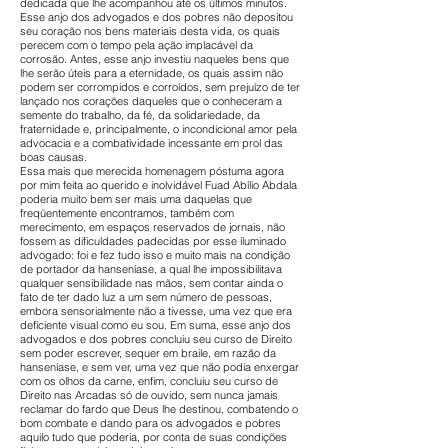
dedicada que lhe acompanhou até os últimos minutos.
Esse anjo dos advogados e dos pobres não depositou
seu coração nos bens materiais desta vida, os quais
perecem com o tempo pela ação implacável da
corrosão. Antes, esse anjo investiu naqueles bens que
lhe serão úteis para a eternidade, os quais assim não
podem ser corrompidos e corroídos, sem prejuízo de ter
lançado nos corações daqueles que o conheceram a
semente do trabalho, da fé, da solidariedade, da
fraternidade e, principalmente, o incondicional amor pela
advocacia e a combatividade incessante em prol das
boas causas.
Essa mais que merecida homenagem póstuma agora
por mim feita ao querido e inolvidável Fuad Abílio Abdala
poderia muito bem ser mais uma daquelas que
freqüentemente encontramos, também com
merecimento, em espaços reservados de jornais, não
fossem as dificuldades padecidas por esse iluminado
advogado: foi e fez tudo isso e muito mais na condição
de portador da hanseníase, a qual lhe impossibilitava
qualquer sensibilidade nas mãos, sem contar ainda o
fato de ter dado luz a um sem número de pessoas,
embora sensorialmente não a tivesse, uma vez que era
deficiente visual como eu sou. Em suma, esse anjo dos
advogados e dos pobres concluiu seu curso de Direito
sem poder escrever, sequer em braile, em razão da
hanseníase, e sem ver, uma vez que não podia enxergar
com os olhos da carne, enfim, concluiu seu curso de
Direito nas Arcadas só de ouvido, sem nunca jamais
reclamar do fardo que Deus lhe destinou, combatendo o
bom combate e dando para os advogados e pobres
aquilo tudo que poderia, por conta de suas condições