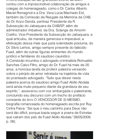
contou com a imprescindível colaboração de amigos e
colegas do homenageado, como o Dr. Carlos Alberto
Maciel Romagnoli e a Dra. Vera Lúcia Machado Eid,
também da Comissão de Resgate da Memória da OAB,
do Dr. Kozo Denda, pertinaz Presidente da R.
Subsecção do Jabaquara da OAB/SP, além de
administrador imbatível, da Dra. Solange de Amorim
Coelho, Vice-Presidente da Subsecção do Jabaquara, a
qual articulou, de maneira generosa e impecável, a
efetivação dessa mais que justa solenidade póstuma, do
Dr. Silvio Lemos, amigo sempre presente do falecido
Fuad, além de outras figuras eminentes do mundo
jurídico e familiares do saudoso causídico.
A Comissão incumbiu o advogado criminalista Romualdo
Sanches Calvo Filho, amigo do Dr. Fuad há mais de 20
anos, a honrosa tarefa de proferir palestra versando
sobre o périplo de amor retratada na trajetória de vida
do pranteado advogado. “Tudo que disser nesta
palestra acerca do saudoso amigo Fuad Abílio Abdala
será ainda muito pequeno diante da grandeza de seu
espírito.”, asseverou com voz embargada o palestrante,
concluindo seu discurso com um trecho do prefácio
constante do livro O VENCEDOR DE SI MESMO,
biografia romanceada do homenageado escrita por Ruy
Cintra Paiva: “Sei que o meu caminho para Deus não
será tão difícil, porque basta seguir a poeira de Estrelas
que caíram dos pés de Fuad Abílio Abdala.”28/05/2009,
p. 08).