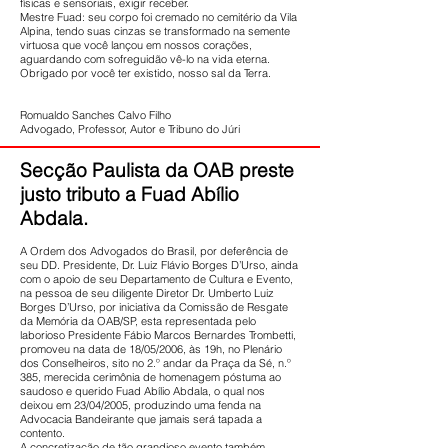
físicas e sensoriais, exigir receber.
Mestre Fuad: seu corpo foi cremado no cemitério da Vila
Alpina, tendo suas cinzas se transformado na semente
virtuosa que você lançou em nossos corações,
aguardando com sofreguidão vê-lo na vida eterna.
Obrigado por você ter existido, nosso sal da Terra.
Romualdo Sanches Calvo Filho
Advogado, Professor, Autor e Tribuno do Júri
Secção Paulista da OAB preste
justo tributo a Fuad Abílio
Abdala.
A Ordem dos Advogados do Brasil, por deferência de
seu DD. Presidente, Dr. Luiz Flávio Borges D’Urso, ainda
com o apoio de seu Departamento de Cultura e Evento,
na pessoa de seu diligente Diretor Dr. Umberto Luiz
Borges D’Urso, por iniciativa da Comissão de Resgate
da Memória da OAB/SP, esta representada pelo
laborioso Presidente Fábio Marcos Bernardes Trombetti,
promoveu na data de 18/05/2006, às 19h, no Plenário
dos Conselheiros, sito no 2.º andar da Praça da Sé, n.º
385, merecida cerimônia de homenagem póstuma ao
saudoso e querido Fuad Abílio Abdala, o qual nos
deixou em 23/04/2005, produzindo uma fenda na
Advocacia Bandeirante que jamais será tapada a
contento.
A concretização de tão grandioso evento também