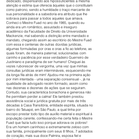
dedicado, dispensando aos hipossuficientes a mesma
atenção e estima que oferecia àqueles que o constituíam
como patrono, sendo a humildade o traço marcante de
sua personalidade e a sabedoria era atributo que lhe
sobrava para passar a todos aqueles que amava.
Conheci o Mestre Fuad no ano de 1985, quando eu
ainda era um romântico, assustado e inseguro
acadêmico da Faculdade de Direito da Universidade
Mackenzie, mal sabendo a distinção entre mandado e
mandato, chegando assim ao escritório do Mestre Fuad
com essa e centenas de outras dúvidas jurídicas,
algumas formuladas por oras e oras a fio ao telefone, as
quais foram, de maneira paternal, solucionadas com
carinho e paciência por esse verdadeiro Guerreiro de
Justiniano e paradigma de ser humano! Cheguei às
vezes ruborescer de vergonha, uma vez que minhas
consultas jurídicas eram intermináveis, esquecendo-me
da longa fila atrás de mim! Ajudou-me na primeira ação
por mim intentada - uma separação consensual -, já na
qualidade de advogado recém formado, assim como
nas dezenas e dezenas de ações que se seguiram.
Contudo, sua característica bonachona e generosa não
lhe permitiam perder a calma! Ele também prestou
assistência social e jurídica gratuita por mais de três
décadas à Casa Transitória, entidade espírita, situada no
bairro do Tatuapé, em São Paulo, a qual tinha por
escopo prestar todo tipo de auxílio material e espiritual à
população carente, confessando-me certa feita o Mestre
Fuad que fazia tudo isso porque adorava os pobres!
Era um homem carinhoso e extremamente zeloso com
sua família, principalmente com seus 8 filhos, 7 adotados
de coração, mais sua doce Palmira, esposa fiel e