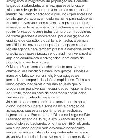
advogados e integrantes da população mais carente
lançados à orfandade, uma vez que esse brioso e
talentoso advogado cumpriu à exaustão seu papel de
marido, pai, amigo dedicado e guru dos operadores do
Direito que o procuravam diuturnamente para solucionar
questões diversas sobre o Direito e a prática forense,
nomeadamente os acadêmicos, bacharéis e advogados
recém formados, sendo todos sempre bem recebidos,
de forma graciosa e espontânea, por esse gigante de
espírito e de coração, o qual também achava sempre
um jeitinho de cavoucar um precioso espaço na sua
repleta agenda para também prestar assistência jurídica
gratuita aos necessitados, sendo assim um verdadeiro
anjo dos acadêmicos e advogados, bem como da
população carente em geral.
O Mestre Fuad, como carinhosamente gostava de
chamá-lo, era cândido e afável nos gestos, simples e
manso no falar, com uma inteligência aguçada e
sensibilidade ímpar, brincalhão e espirituoso. Tinha um
único defeito: não sabia dizer não àqueles que o
procuravam por diversas necessidades, fosse na área
do Direito, fosse na área da assistência social, certo
também ser graduado neste ramo.
Já aposentado como assistente social, num lampejo
divino, deliberou, para a sorte da nova geração de
advogados que estava por vir, prestar vestibular,
ingressando na Faculdade de Direito do Largo de São
Francisco no ano de 1976, já aos 58 anos de idade,
concluindo seu bacharelado no final de 1980, iniciando
seu auspicioso périplo pela advocacia bandeirante
nesse mesmo ano, atuando preponderantemente nas
áreas cível e criminal, inclusive como defensor dativo e