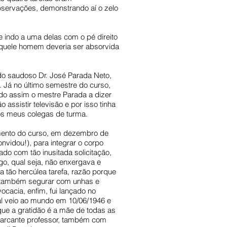
observações, demonstrando aí o zelo
e indo a uma delas com o pé direito
aquele homem deveria ser absorvida
do saudoso Dr. José Parada Neto,
 Já no último semestre do curso,
ndo assim o mestre Parada a dizer
assistir televisão e por isso tinha
os meus colegas de turma.
amento do curso, em dezembro de
vidou!), para integrar o corpo
do com tão inusitada solicitação,
o, qual seja, não enxergava e
 tão hercúlea tarefa, razão porque
e também segurar com unhas e
cacia, enfim, fui lançado no
al veio ao mundo em 10/06/1946 e
que a gratidão é a mãe de todas as
marcante professor, também com