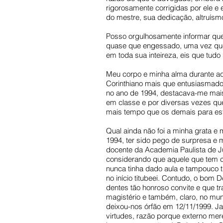
rigorosamente corrigidas por ele e
do mestre, sua dedicação, altruísm
Posso orgulhosamente informar que,
quase que engessado, uma vez que 
em toda sua inteireza, eis que tudo 
Meu corpo e minha alma durante aq
Corinthiano mais que entusiasmado
no ano de 1994, destacava-me mais 
em classe e por diversas vezes que 
mais tempo que os demais para est
Qual ainda não foi a minha grata 
1994, ter sido pego de surpresa e 
docente da Academia Paulista de Jú
considerando que aquele que tem c
nunca tinha dado aula e tampouco t
no início titubeei. Contudo, o bo
dentes tão honroso convite e que t
magistério e também, claro, no mu
deixou-nos órfão em 12/11/1999. Ja
virtudes, razão porque externo me