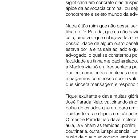
significaria em concreto dias auspi
ápice da advocacia criminal, ou seja
concorrente e seleto mundo da adv
Nada é tão ruim que não possa ser pi
filha do Dr. Parada, que eu não h
caiu, uma vez que cobiçava fazer es
possibilidade de algum outro benefí
estava por lá e na sala ao lado e 
advogado, o qual se consternou po
faculdade eu tinha me bacharelado,
a Mackenzie só era frequentada por
que eu, como outras centenas e ma
e pagarmos com nosso suor o valor
que sincera mensagem e respondido 
Fiquei exultante e dava muitas gló
José Parada Neto, vaticinando ain
bolsa de estudos que era para um s
quintas-feiras e depois em sábados
O mestre Parada não dava moleza a
aula, lá vinham as temidas, porém,
doutrinária, outra jurisprudencial,
razão de que o advogado, embora nã