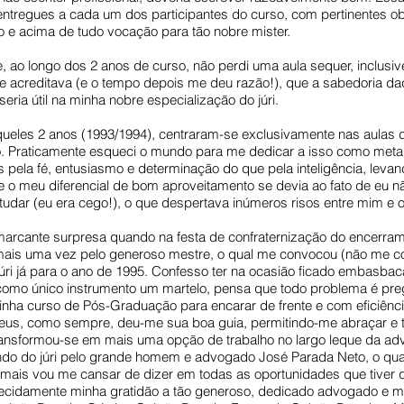
 entregues a cada um dos participantes do curso, com pertinentes 
o e acima de tudo vocação para tão nobre mister.
 ao longo dos 2 anos de curso, não perdi uma aula sequer, inclusiv
acreditava (e o tempo depois me deu razão!), que a sabedoria d
seria útil na minha nobre especialização do júri.
ueles 2 anos (1993/1994), centraram-se exclusivamente nas aulas 
. Praticamente esqueci o mundo para me dedicar a isso como meta.
pela fé, entusiasmo e determinação do que pela inteligência, leva
o meu diferencial de bom aproveitamento se devia ao fato de eu não 
udar (eu era cego!), o que despertava inúmeros risos entre mim e 
e marcante surpresa quando na festa de confraternização do encerr
mais uma vez pelo generoso mestre, o qual me convocou (não me con
ri já para o ano de 1995. Confesso ter na ocasião ficado embasbaca
omo único instrumento um martelo, pensa que todo problema é preg
inha curso de Pós-Graduação para encarar de frente e com eficiência
m Deus, como sempre, deu-me sua boa guia, permitindo-me abraçar 
ransformou-se em mais uma opção de trabalho no largo leque da advo
ndo do júri pelo grande homem e advogado José Parada Neto, o qu
mais vou me cansar de dizer em todas as oportunidades que tiver 
recidamente minha gratidão a tão generoso, dedicado advogado e 