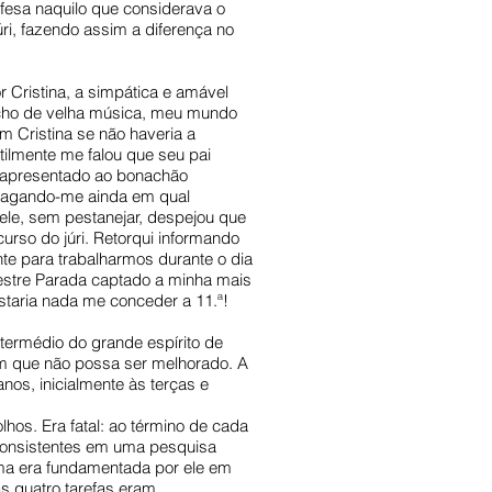
efesa naquilo que considerava o
úri, fazendo assim a diferença no
r Cristina, a simpática e amável
recho de velha música, meu mundo
m Cristina se não haveria a
tilmente me falou que seu pai
ão apresentado ao bonachão
ndagando-me ainda em qual
ele, sem pestanejar, despejou que
rso do júri. Retorqui informando
te para trabalharmos durante o dia
estre Parada captado a minha mais
staria nada me conceder a 11.ª!
termédio do grande espírito de
om que não possa ser melhorado. A
nos, inicialmente às terças e
os. Era fatal: ao término de cada
, consistentes em uma pesquisa
ltima era fundamentada por ele em
s quatro tarefas eram