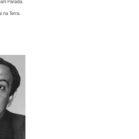
rli Parada.
 na Terra.