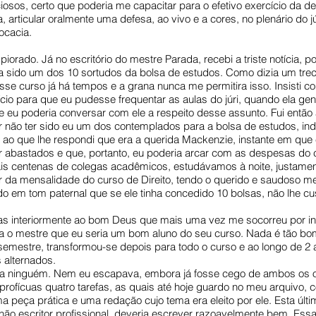
ciosos, certo que poderia me capacitar para o efetivo exercício da d
, articular oralmente uma defesa, ao vivo e a cores, no plenário do j
ocacia.
orado. Já no escritório do mestre Parada, recebi a triste notícia, po
avia sido um dos 10 sortudos da bolsa de estudos. Como dizia um t
se curso já há tempos e a grana nunca me permitira isso. Insisti co
cio para que eu pudesse frequentar as aulas do júri, quando ela gen
que eu poderia conversar com ele a respeito desse assunto. Fui ent
r não ter sido eu um dos contemplados para a bolsa de estudos, i
 ao que lhe respondi que era a querida Mackenzie, instante em que 
 abastados e que, portanto, eu poderia arcar com as despesas do cu
is centenas de colegas acadêmicos, estudávamos à noite, justamen
 da mensalidade do curso de Direito, tendo o querido e saudoso m
em tom paternal que se ele tinha concedido 10 bolsas, não lhe cu
rias interiormente ao bom Deus que mais uma vez me socorreu por in
da o mestre que eu seria um bom aluno do seu curso. Nada é tão b
emestre, transformou-se depois para todo o curso e ao longo de 2 a
 alternados.
 ninguém. Nem eu escapava, embora já fosse cego de ambos os olh
 profícuas quatro tarefas, as quais até hoje guardo no meu arquivo
 uma peça prática e uma redação cujo tema era eleito por ele. Esta ú
o escritor profissional, deveria escrever razoavelmente bem. Essa